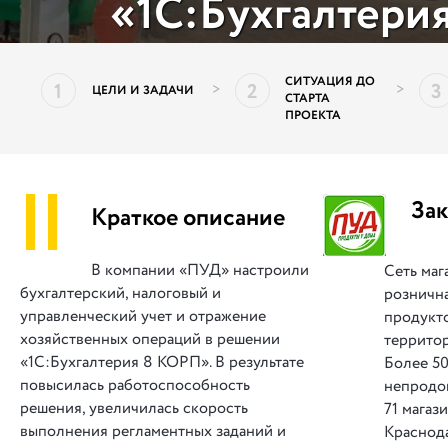
«1С:Бухгалтери
СИТУАЦИЯ ДО
1
2
3
>
>
ЦЕЛИ И ЗАДАЧИ
СТАРТА
ПРОЕКТА
||
Зак
Краткое описание
В компании «ПУД» настроили
Сеть ма
бухгалтерский, налоговый и
рознична
управленческий учет и отражение
продукто
хозяйственных операций в решении
террито
«1С:Бухгалтерия 8 КОРП». В результате
Более 5
повысилась работоспособность
непродо
решения, увеличилась скорость
71 магаз
выполнения регламентных заданий и
Краснод