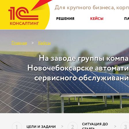
Для крупного бизнеса, кор
РЕШЕНИЯ
КЕЙСЫ
П
Главная
Кейсы
>
На заводе группы компа
Новочебоксарске автомат
сервисного обслуживани
СИТУАЦИЯ ДО
1
2
3
>
>
ЦЕЛИ И ЗАДАЧИ