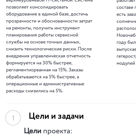
верхнеуровневой IT-системой. Система
работает
позволяет консолидировать
составе 
оборудование в единой базе, достичь
есть зав
прозрачности и обоснованности затрат
солнечн
на ремонты, получить инструмент
располо
планирования работы сервисной
Новочебо
службы на основе точных данных,
году бы
снизить технологические риски. После
выпускае
внедрения управленческая отчетность
гетерос
формируется на 30% быстрее,
модулей 
регламентиорванная на 15%. Заказы
обрабатываются на 5% быстрее, а
операционные и административные
расходы снизились на 5%.
Цели и задачи
1
Цели
проекта: