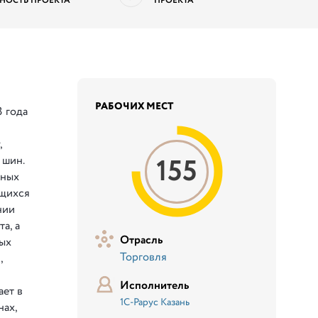
НОСТЬ ПРОЕКТА
ПРОЕКТА
РАБОЧИХ МЕСТ
 года
,
155
 шин.
сных
ющихся
нии
а, а
Отрасль
ых
Торговля
,
Исполнитель
ает в
1С-Рарус Казань
нах,