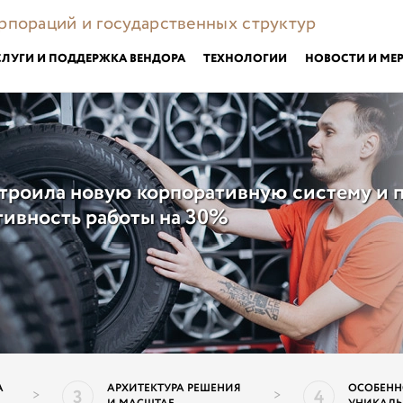
орпораций и государственных структур
СЛУГИ И ПОДДЕРЖКА ВЕНДОРА
ТЕХНОЛОГИИ
НОВОСТИ И МЕ
троила новую корпоративную систему и 
ивность работы на 30%
А
АРХИТЕКТУРА РЕШЕНИЯ
ОСОБЕНН
3
4
>
>