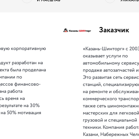
И МАСШТАБ
УНИКАЛЬ
Заказчик
овую корпоративную
«Казань-Шинторг» с 2003
оказывает услуги по
дукт разработан на
автомобильному сервису
екта была проделана
продаже автозапчастей и
мпании по
Это развитая сеть серви
цессов финансово-
станций, специализиру
ана работа
на ремонте и обслужива
сь время на
коммерческого транспорт
результате на 30%
также сеть шиномонтажн
 на 50% мотивация
мастерских для легковой
грузовой и специальной
техники. Компания работ
Казани, Набережных Чел