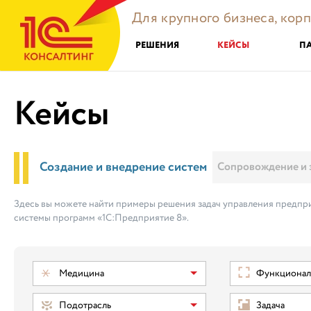
Для крупного бизнеса, кор
РЕШЕНИЯ
КЕЙСЫ
П
Кейсы
Создание и внедрение систем
Сопровождение и 
Здесь вы можете найти примеры решения задач управления предпри
системы программ «1С:Предприятие 8».
Медицина
Функциональ
Подотрасль
Задача