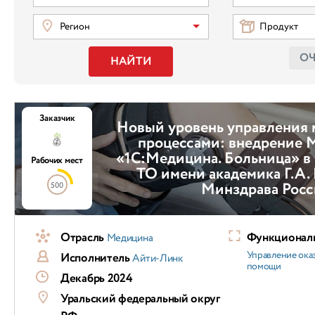
Регион
Продукт
О
НАЙТИ
Заказчик
Новый уровень управления
процессами: внедрение 
«1С:Медицина. Больница»
Рабочих мест
ТО имени академика Г.А.
Минздрава Рос
500
Отрасль
Функциональ
Медицина
Управление ока
Исполнитель
Айти-Линк
помощи
Декабрь 2024
Уральский федеральный округ