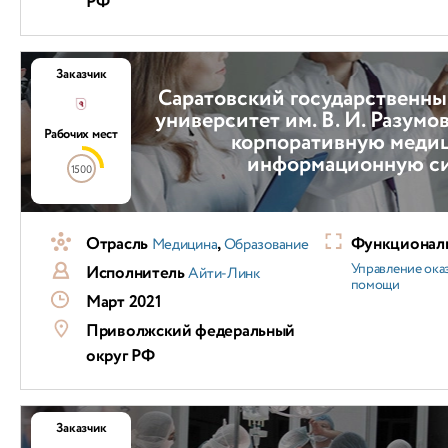
РФ
Заказчик
Саратовский государственн
университет им. В. И. Разумо
Рабочих мест
корпоративную меди
информационную с
1500
Отрасль
,
Функциональ
Медицина
Образование
Управление ока
Исполнитель
Айти-Линк
помощи
Март 2021
Приволжский федеральный
округ РФ
Заказчик