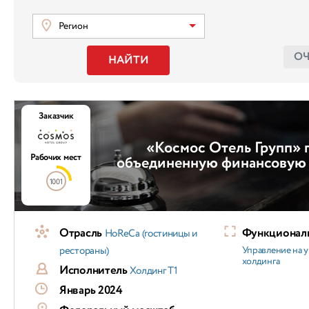
Регион
О
НАЙТИ
Заказчик
«Космос Отель Групп» 
Рабочих мест
объединенную финансовую 
1001
Отрасль
Функциональ
HoReCa (гостиницы и
рестораны)
Управление на 
холдинга
Исполнитель
Холдинг Т1
Январь 2024