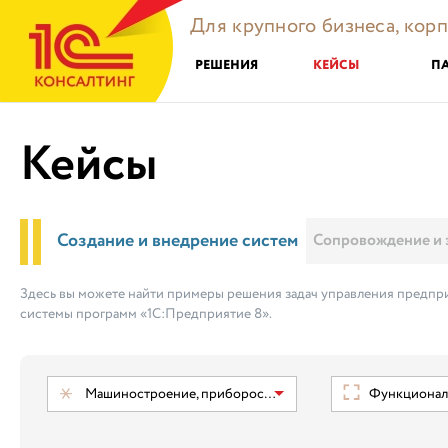
Для крупного бизнеса, кор
РЕШЕНИЯ
КЕЙСЫ
П
Кейсы
Создание и внедрение систем
Сопровождение и 
Здесь вы можете найти примеры решения задач управления предпри
системы программ «1С:Предприятие 8».
Машиностроение, приборостроение
Функциональ