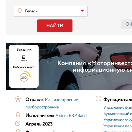
Регион
О
НАЙТИ
Заказчик
Компания «Моторинвест»
Рабочих мест
информационную с
200
Отрасль
Функциональ
Машиностроение,
приборостроение
Управление фи
Бухгалтерский и
Исполнитель
Axiont ERP Band
Управление зак
Апрель 2023
Управление пер