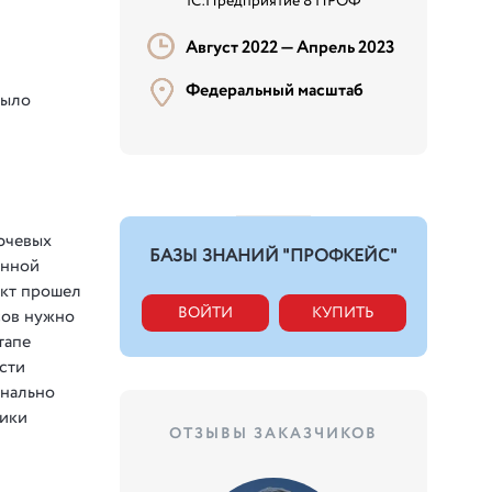
1С:Предприятие 8 ПРОФ
Август 2022 —
Апрель 2023
Федеральный масштаб
было
ючевых
БАЗЫ ЗНАНИЙ "ПРОФКЕЙС"
анной
ект прошел
ВОЙТИ
КУПИТЬ
сов нужно
тапе
сти
онально
ники
ОТЗЫВЫ ЗАКАЗЧИКОВ