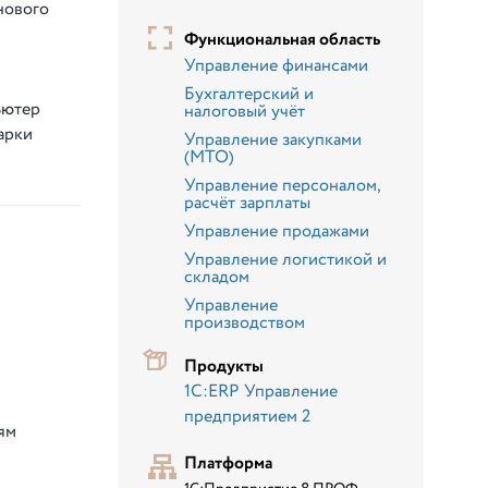
нового
Функциональная область
Управление финансами
Бухгалтерский и
ьютер
налоговый учёт
арки
Управление закупками
(МТО)
Управление персоналом,
расчёт зарплаты
Управление продажами
Управление логистикой и
складом
Управление
производством
Продукты
1С:ERP Управление
предприятием 2
ям
Платформа