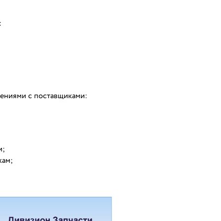
:
шениями с поставщиками:
и;
кам;