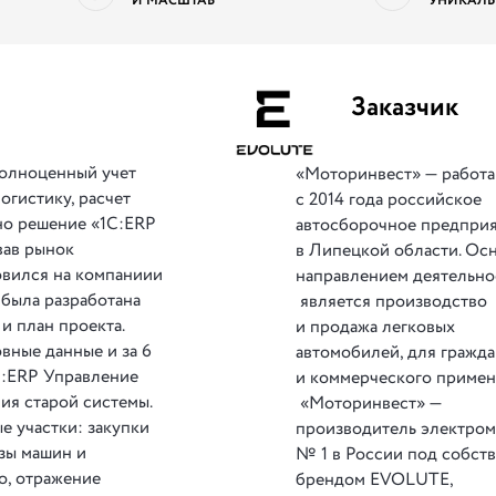
И МАСШТАБ
УНИКАЛЬ
Заказчик
олноценный учет
«Моторинвест» — работ
огистику, расчет
с 2014 года российское
но решение «1С:ERP
автосборочное предпри
вав рынок
в Липецкой области. Ос
овился на компаниии
направлением деятельно
была разработана
является производство
и план проекта.
и продажа легковых
вные данные и за 6
автомобилей, для гражд
С:ERP Управление
и коммерческого примен
ия старой системы.
«Моторинвест» —
е участки: закупки
производитель электро
азы машин и
№ 1 в России под собст
о, отражение
брендом EVOLUTE,