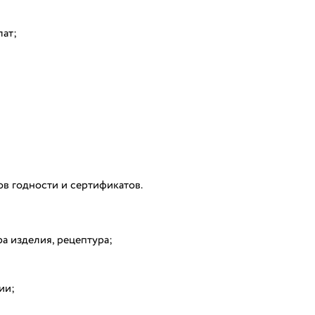
ат;
ов годности и сертификатов.
а изделия, рецептура;
ии;
;