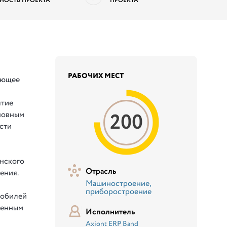
НОСТЬ ПРОЕКТА
ПРОЕКТА
РАБОЧИХ МЕСТ
ающее
ятие
200
новным
сти
анского
Отрасль
ения.
Машиностроение,
приборостроение
мобилей
венным
Исполнитель
Axiont ERP Band