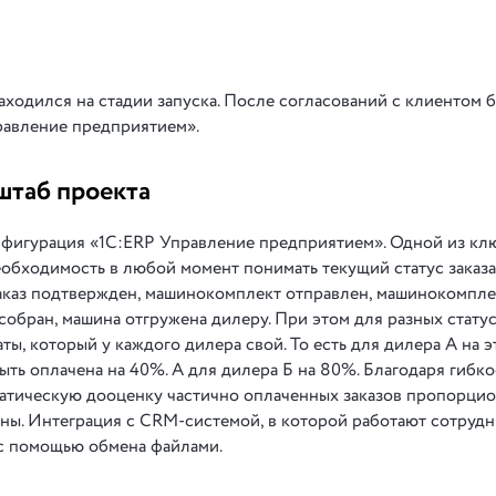
аходился на стадии запуска. После согласований с клиентом 
равление предприятием».
штаб проекта
нфигурация «1С:ERP Управление предприятием». Одной из кл
необходимость в любой момент понимать текущий статус заказ
заказ подтвержден, машинокомплект отправлен, машинокомпл
бран, машина отгружена дилеру. При этом для разных стату
ы, который у каждого дилера свой. То есть для дилера А на э
ь оплачена на 40%. А для дилера Б на 80%. Благодаря гибко
матическую дооценку частично оплаченных заказов пропорци
ы. Интеграция с CRM-системой, в которой работают сотруд
 с помощью обмена файлами.