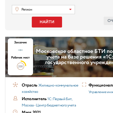
Регион
О
НАЙТИ
Заказчик
Московское областное БТИ по
учета на базе решения «1С
Рабочих мест
государственного учрежд
200
Отрасль
Функциональ
Жилищно-коммунальное
хозяйство
Управление ин
Исполнитель
1С:Первый Бит,
Москва - Центр бюджетного учета
Март 2021