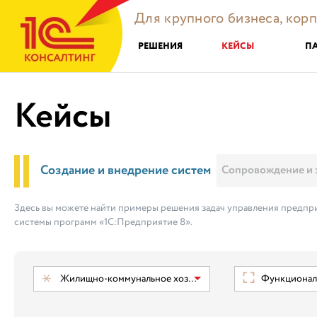
Для крупного бизнеса, кор
РЕШЕНИЯ
КЕЙСЫ
П
Кейсы
Создание и внедрение систем
Сопровождение и 
Здесь вы можете найти примеры решения задач управления предпри
системы программ «1С:Предприятие 8».
Жилищно-коммунальное хозяйство
Функциональ