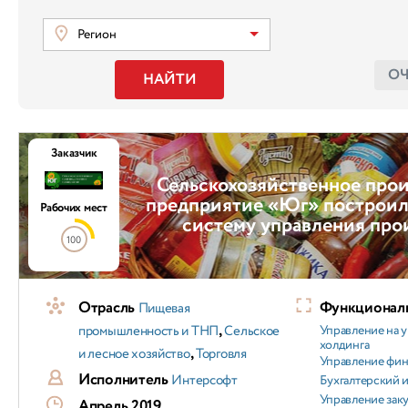
Регион
О
НАЙТИ
Заказчик
Сельскохозяйственное про
предприятие «Юг» построил
Рабочих мест
систему управления про
100
Отрасль
Функциональ
Пищевая
,
промышленность и ТНП
Сельское
Управление на 
холдинга
,
и лесное хозяйство
Торговля
Управление фи
Исполнитель
Интерсофт
Бухгалтерский и
Управление зак
Апрель 2019