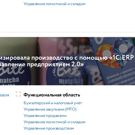
Управление логистикой и складом
тизировала производство с помощью «1С:ERP
авление предприятием 2.0»
Функциональная область
говля
Бухгалтерский и налоговый учёт
Управление закупками (МТО)
Управление продажами
Управление логистикой и складом
Управление производством