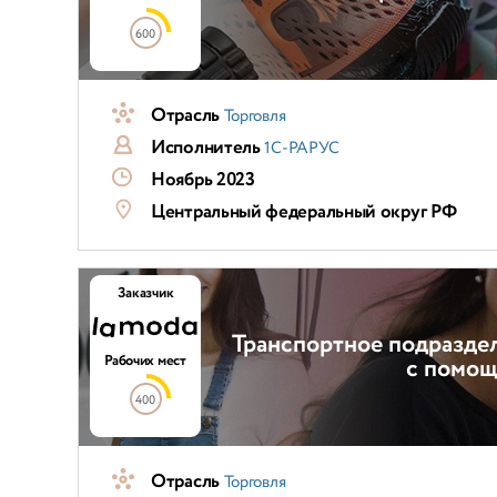
600
Отрасль
Торговля
Исполнитель
1С-РАРУС
Ноябрь 2023
Центральный федеральный округ РФ
Заказчик
Транспортное подраздел
Рабочих мест
с помощ
400
Отрасль
Торговля