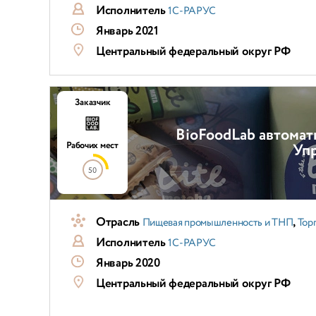
Исполнитель
1С-РАРУС
Январь 2021
Центральный федеральный округ РФ
Заказчик
BioFoodLab автома
Рабочих мест
Упр
50
Отрасль
,
Пищевая промышленность и ТНП
Тор
Исполнитель
1С-РАРУС
Январь 2020
Центральный федеральный округ РФ