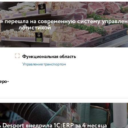
й» перешла на современную систему управле
логистикой
Функциональная область
Управление транспортом
еро-
ь Desport внедрила 1С:ERP за 4 месяца