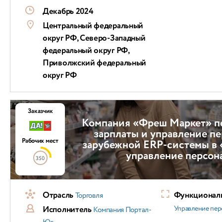
Декабрь 2024
Центральный федеральный
округ РФ, Северо-Западный
федеральный округ РФ,
Приволжский федеральный
округ РФ
Заказчик
Компания «Фреш Маркет» пе
зарплаты и управление п
Рабочих мест
зарубежной ERP-системы в 
управление персон
350
Отрасль
Функциональ
Торговля
Исполнитель
Управление пер
Компания Портал-