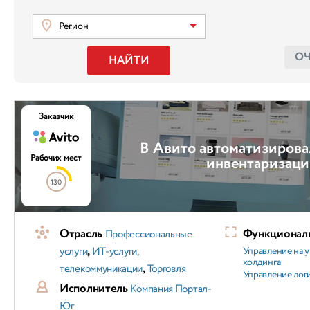
Регион
О
НАЙТИ
Заказчик
В Авито автоматизирова
Рабочих мест
инвентаризаци
130
Отрасль
Функциональ
Профессиональные
,
услуги
ИТ-услуги,
Управление на 
холдинга
,
телекоммуникации
Торговля
Управление лог
Исполнитель
Компания Портал-
Юг