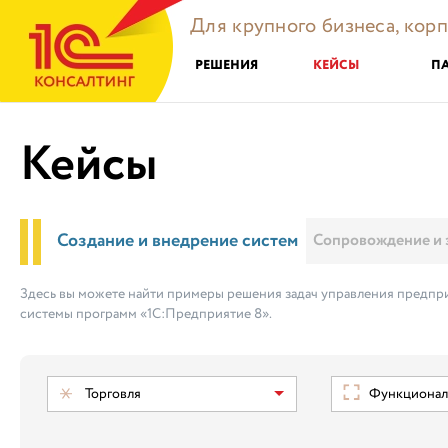
Для крупного бизнеса, кор
РЕШЕНИЯ
КЕЙСЫ
П
Кейсы
Создание и внедрение систем
Сопровождение и 
Здесь вы можете найти примеры решения задач управления предпри
системы программ «1С:Предприятие 8».
Торговля
Функциональ