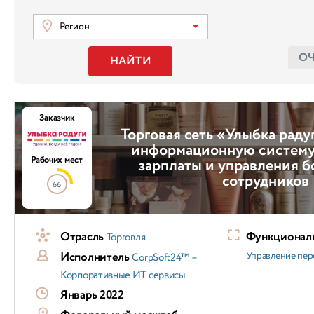
Регион
О
НАЙТИ
Заказчик
Торговая сеть «Улыбка раду
информационную систему 
Рабочих мест
зарплаты и управления бо
сотрудников
66
Отрасль
Функциональ
Торговля
Исполнитель
Управление пер
CorpSoft24™ –
Корпоративные ИТ сервисы
Январь 2022