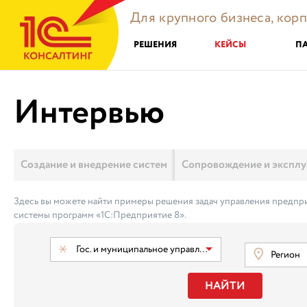
Для крупного бизнеса, кор
РЕШЕНИЯ
КЕЙСЫ
П
Интервью
Создание и внедрение систем
Сопровождение и эксплу
Здесь вы можете найти примеры решения задач управления предпри
системы программ «1С:Предприятие 8».
Гос. и муниципальное управление
Регион
НАЙТИ