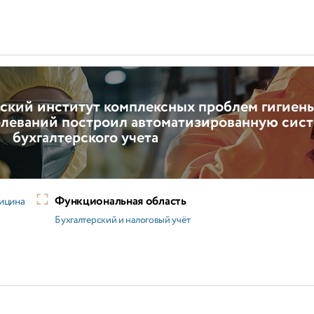
ский институт комплексных проблем гигиен
леваний построил автоматизированную сис
бухгалтерского учета
Функциональная область
ицина
Бухгалтерский и налоговый учёт