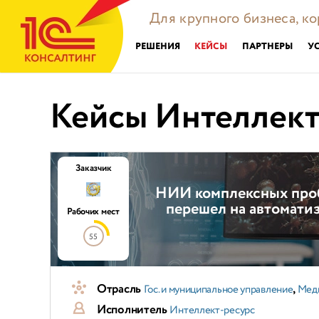
Для крупного бизнеса, к
РЕШЕНИЯ
КЕЙСЫ
ПАРТНЕРЫ
У
Кейсы Интеллект
Заказчик
НИИ комплексных проб
перешел на автоматиз
Рабочих мест
55
Отрасль
,
Гос. и муниципальное управление
Мед
Исполнитель
Интеллект-ресурс