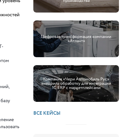
й уровень
производства
можностей
Цифровая трансформация компании
«Атлант»
Т-
этом
Компания «Чери Автомобиль Рус»
внедрила обработку для интеграции
ний,
1С:ERP с маркетплейсами
 базу
ВСЕ КЕЙСЫ
еление
ользовать