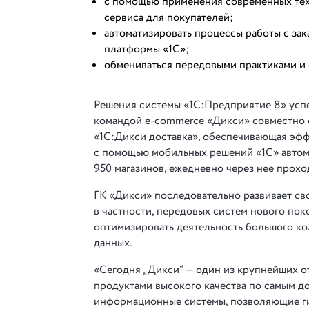
с помощью применения современных тех
сервиса для покупателей;
автоматизировать процессы работы с за
платформы «1С»;
обмениваться передовыми практиками и 
Решения системы «1С:Предприятие 8» успе
командой e-commerce «Дикси» совместно с
«1С:Дикси доставка», обеспечивающая эфф
с помощью мобильных решений «1С» автома
950 магазинов, ежедневно через нее проход
ГК «Дикси» последовательно развивает св
в частности, передовых систем нового по
оптимизировать деятельность большого ко
данных.
«Сегодня „Дикси“ — один из крупнейших 
продуктами высокого качества по самым д
информационные системы, позволяющие ги