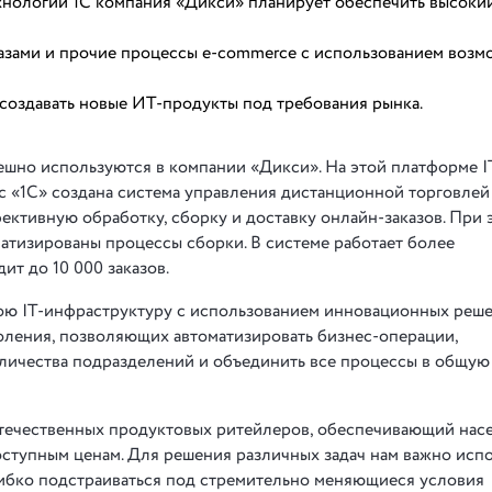
нологий 1С компания «Дикси» планирует обеспечить высоки
казами и прочие процессы e-commerce с использованием воз
создавать новые ИТ-продукты под требования рынка.
шно используются в компании «Дикси». На этой платформе I
 «1С» создана система управления дистанционной торговлей
ективную обработку, сборку и доставку онлайн-заказов. При 
тизированы процессы сборки. В системе работает более
ит до 10 000 заказов.
ою IT-инфраструктуру с использованием инновационных реше
коления, позволяющих автоматизировать бизнес-операции,
личества подразделений и объединить все процессы в общую
отечественных продуктовых ритейлеров, обеспечивающий нас
оступным ценам. Для решения различных задач нам важно исп
бко подстраиваться под стремительно меняющиеся условия