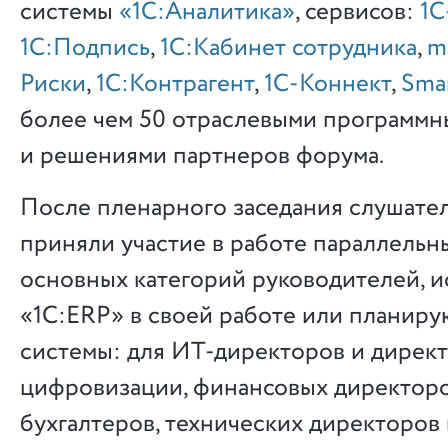
системы
«1С:Аналитика»
, сервисов:
1
1С:Подпись
,
1С:Кабинет сотрудника
,
m
Риски
,
1С:Контрагент
,
1С-Коннект
,
Sma
более чем 50 отраслевыми программн
и решениями партнеров форума.
После пленарного заседания слушате
приняли участие в работе параллельн
основных категорий руководителей, 
«1С:ERP» в своей работе или планир
системы: для ИТ-директоров и дирек
цифровизации, финансовых директоро
бухгалтеров, технических директоров