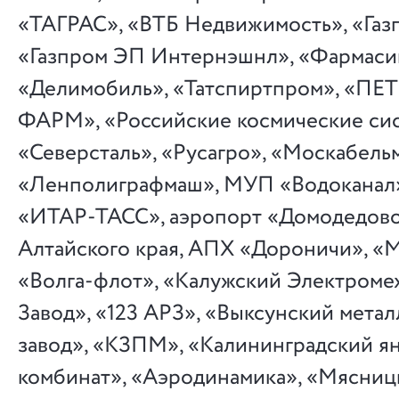
«ТАГРАС», «ВТБ Недвижимость», «Газ
«Газпром ЭП Интернэшнл», «Фармаси
«Делимобиль», «Татспиртпром», «П
ФАРМ», «Российские космические си
«Северсталь», «Русагро», «Москабельм
«Ленполиграфмаш», МУП «Водоканал»,
«ИТАР-ТАСС», аэропорт «Домодедов
Алтайского края, АПХ «Дороничи», «
«Волга-флот», «Калужский Электроме
Завод», «123 АРЗ», «Выксунский мета
завод», «КЗПМ», «Калининградский я
комбинат», «Аэродинамика», «Мясниц