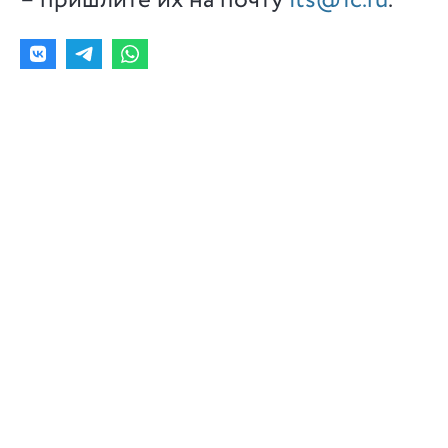
– пришлите их на почту
its@1c.ru
.