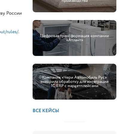
производства
тву России
out/rules/
.
Цифровая трансформация компании
«Атлант»
Компания «Чери Автомобиль Рус»
внедрила обработку для интеграции
1С:ERP с маркетплейсами
ВСЕ КЕЙСЫ