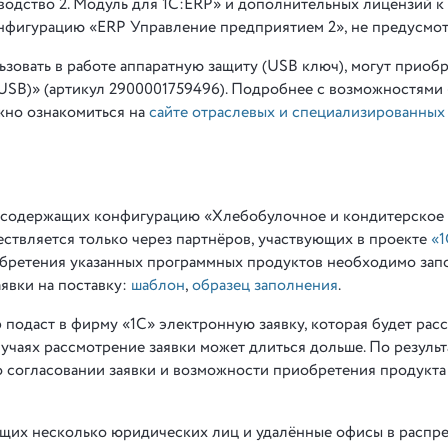
одство 2. Модуль для 1С:ERP» и дополнительных лицензий к 
нфигурацию «ERP Управление предприятием 2», не предусмот
зовать в работе аппаратную защиту (USB ключ), могут приоб
USB)» (артикул 2900001759496). Подробнее с возможностями
жно ознакомиться на
сайте отраслевых и специализированных
, содержащих конфигурацию «Хлебобулочное и кондитерское
ествляется только через партнёров, участвующих в проекте
«1
обретения указанных программных продуктов необходимо зап
аявки на поставку:
шаблон
,
образец заполнения
.
 подаст в фирму «1С» электронную заявку, которая будет рас
лучаях рассмотрение заявки может длиться дольше. По результ
 согласовании заявки и возможности приобретения продукта
ющих несколько юридических лиц и удалённые офисы в распр