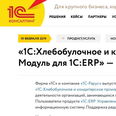
Для крупного бизнеса, к
РЕШЕНИЯ
КЕЙСЫ
ПАРТНЕРЫ
У
19 ФЕВРАЛЯ 2019
ПРОДУКТ/УСЛУГА
НО
«1С:Хлебобулочное и к
Модуль для 1С:ERP» — 
Фирма «1С» и компания
«1С-Рарус»
выпусти
«1С:Хлебобулочное и кондитерское произв
деятельности организаций, занимающихся 
Пользователи продукта
«1С:ERP Управлен
информационную систему. Поддержка редакц