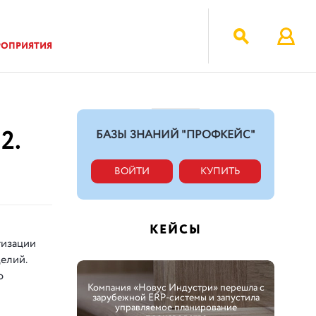
РОПРИЯТИЯ
2.
БАЗЫ ЗНАНИЙ "ПРОФКЕЙС"
ВОЙТИ
КУПИТЬ
КЕЙСЫ
тизации
елий.
ю
Компания «Новус Индустри» перешла с
зарубежной ERP-системы и запустила
управляемое планирование