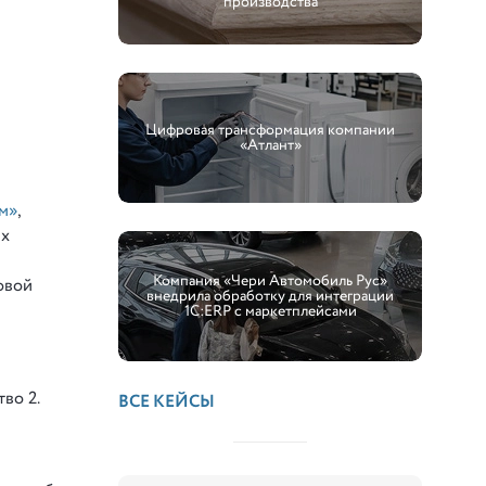
производства
Цифровая трансформация компании
«Атлант»
м»
,
их
Компания «Чери Автомобиль Рус»
новой
внедрила обработку для интеграции
1С:ERP с маркетплейсами
во 2.
ВСЕ КЕЙСЫ