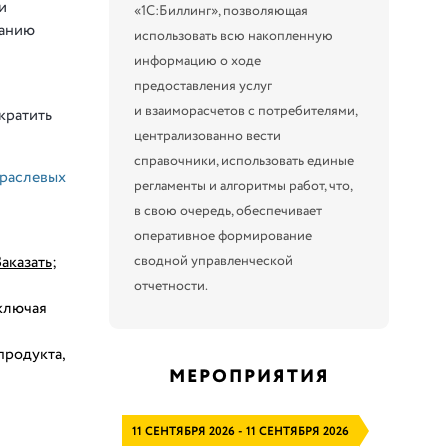
и
«1С:Биллинг», позволяющая
ванию
использовать всю накопленную
информацию о ходе
предоставления услуг
и взаиморасчетов с потребителями,
кратить
централизованно вести
справочники, использовать единые
траслевых
регламенты и алгоритмы работ, что,
в свою очередь, обеспечивает
оперативное формирование
сводной управленческой
Заказать
;
отчетности.
ключая
продукта,
МЕРОПРИЯТИЯ
11 СЕНТЯБРЯ 2026 - 11 СЕНТЯБРЯ 2026