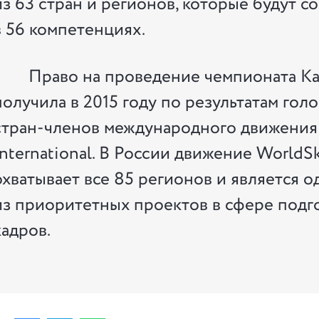
из 63 стран и регионов, которые будут с
в 56 компетенциях.
Право на проведение чемпионата Ка
получила в 2015 году по результатам гол
стран-членов международного движения 
International. В России движение WorldSki
охватывает все 85 регионов и является 
из приоритетных проектов в сфере подг
кадров.