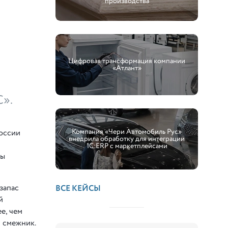
производства
Цифровая трансформация компании
«Атлант»
C».
Компания «Чери Автомобиль Рус»
оссии
внедрила обработку для интеграции
1С:ERP с маркетплейсами
зы
запас
ВСЕ КЕЙСЫ
й
е, чем
 смежник.