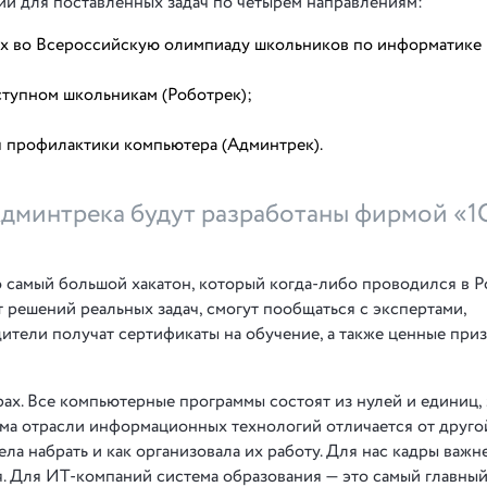
й для поставленных задач по четырем направлениям:
ых во Всероссийскую олимпиаду школьников по информатике
ступном школьникам (Роботрек);
 профилактики компьютера (Админтрек).
Админтрека будут разработаны фирмой «1
самый большой хакатон, который когда-либо проводился в Р
 решений реальных задач, смогут пообщаться с экспертами,
тели получат сертификаты на обучение, а также ценные при
ах. Все компьютерные программы состоят из нулей и единиц, 
рма отрасли информационных технологий отличается от друго
ела набрать и как организовала их работу. Для нас кадры важне
я. Для ИТ-компаний система образования — это самый главный