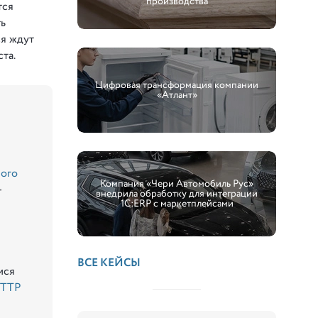
производства
тся
ть
ся ждут
та.
Цифровая трансформация компании
«Атлант»
ого
Компания «Чери Автомобиль Рус»
-
внедрила обработку для интеграции
1С:ERP с маркетплейсами
ВСЕ КЕЙСЫ
мся
TTP