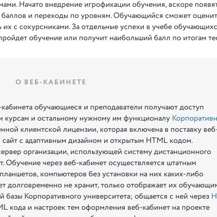
ами. Начато внедрение игрофикации обучения, вскоре появя
е баллов и переходы по уровням. Обучающийся сможет оцени
 их с сокурсниками. За отдельные успехи в учебе обучающих
 пройдет обучение или получит наибольший балл по итогам тес
О ВЕБ-КАБИНЕТЕ
-кабинета обучающиеся и преподаватели получают доступ
м курсам и остальному нужному им функционалу
Корпоративн
нной клиентской лицензии, которая включена в поставку веб
й сайт с адаптивным дизайном и открытым HTML кодом.
-сервер организации, использующей систему дистанционного
. Обучение через веб-кабинет осуществляется штатным
планшетов, компьютеров без установки на них каких-либо
ет долговременно не хранит, только отображает их обучающи
 базы Корпоративного университета; общается с ней через
H
TML кода и настроек тем оформления веб-кабинет на проекте