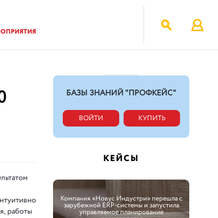
РОПРИЯТИЯ
0
БАЗЫ ЗНАНИЙ "ПРОФКЕЙС"
ВОЙТИ
КУПИТЬ
КЕЙСЫ
ультатом
Компания «Новус Индустри» перешла с
интуитивно
зарубежной ERP-системы и запустила
я, работы
управляемое планирование