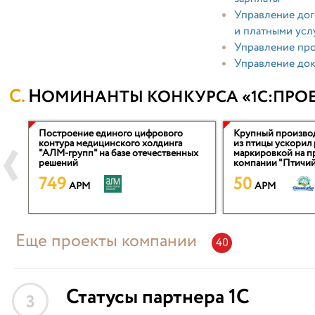
Управление дог
и платными усл
Управление пр
Управление док
НОМИНАНТЫ КОНКУРСА «1С:ПРОЕ
Построение единого цифрового
Крупный произво
контура медицинского холдинга
из птицы ускорил 
м
"АЛМ-групп" на базе отечественных
маркировкой на п
решений
компании "Птичий
749
50
APM
APM
Еще проекты компании
40
Статусы партнера 1С
3