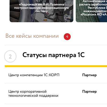
Автоматизация к
«Гидромаш» им. В.И. Лузянина
расчета заработно
построил единую информационную
Республике 
систему
инжинирингово
«Росатом» АО «А
Все кейсы компании
4
Статусы партнера 1С
2
Центр компетенции 1С:КОРП
Партнер
Центр корпоративной
Партнер
технологической поддержки