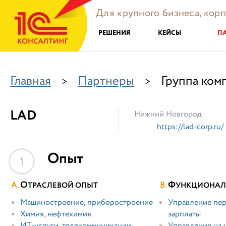
Для крупного бизнеса, кор
РЕШЕНИЯ
КЕЙСЫ
П
Главная
Партнеры
Группа ком
>
>
LAD
Нижний Новгород
https://lad-corp.ru/
Опыт
1
О
Ф
ТРАСЛЕВОЙ ОПЫТ
УНКЦИОНАЛ
Машиностроение, приборостроение
Управление пер
Химия, нефтехимия
зарплаты
ИТ-услуги, телекоммуникации
Управление на 