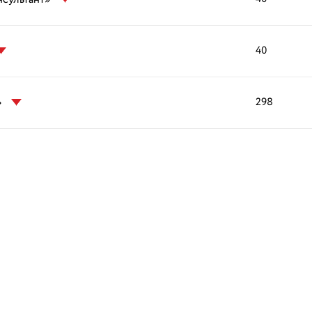
40
»
298