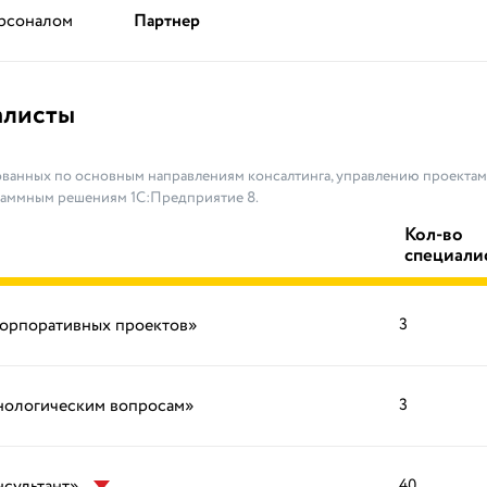
ерсоналом
Партнер
алисты
ванных по основным направлениям консалтинга, управлению проектами
раммным решениям 1С:Предприятие 8.
Кол-во
специали
корпоративных проектов»
3
хнологическим вопросам»
3
нсультант»
40