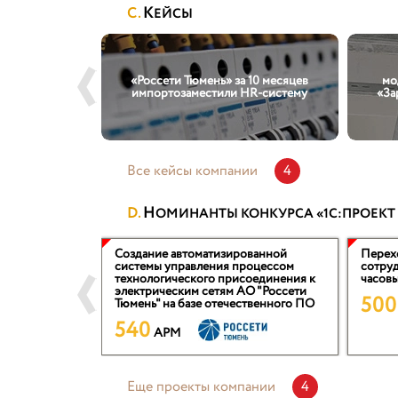
К
ЕЙСЫ
ние ВОЛС-ВЛ»
 систему
«Россети Тюмень» за 10 месяцев
мо
ом и расчета
импортозаместили HR-систему
«За
латы
Все кейсы компании
4
Н
ОМИНАНТЫ КОНКУРСА «1С:ПРОЕКТ
"Заработная
Создание автоматизированной
Перех
рсоналом"
системы управления процессом
сотруд
истемы
технологического присоединения к
часовы
ом ПАО
электрическим сетям АО "Россети
500
Тюмень" на базе отечественного ПО
540
APM
Еще проекты компании
4