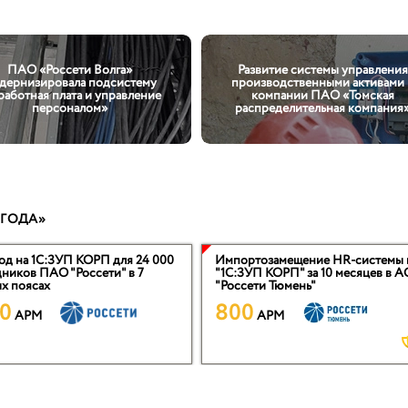
ПАО «Россети Волга»
Развитие системы управления
дернизировала подсистему
производственными активами 
работная плата и управление
компании ПАО «Томская
персоналом»
распределительная компания
 ГОДА»
од на 1С:ЗУП КОРП для 24 000
Импортозамещение HR-системы 
ников ПАО "Россети" в 7
"1С:ЗУП КОРП" за 10 месяцев в А
х поясах
"Россети Тюмень"
0
800
APM
APM