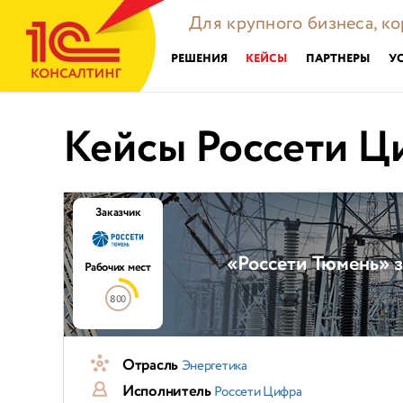
Для крупного бизнеса, к
РЕШЕНИЯ
КЕЙСЫ
ПАРТНЕРЫ
У
Кейсы Россети Ц
Заказчик
«Россети Тюмень» 
Рабочих мест
800
Отрасль
Энергетика
Исполнитель
Россети Цифра