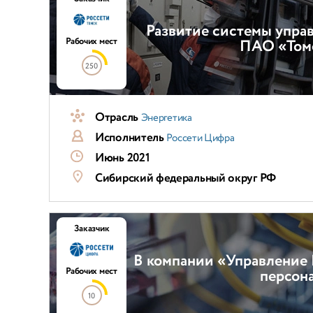
Развитие системы упра
Рабочих мест
ПАО «Томс
250
Отрасль
Энергетика
Исполнитель
Россети Цифра
Июнь 2021
Сибирский федеральный округ РФ
Заказчик
В компании «Управление
Рабочих мест
персона
10