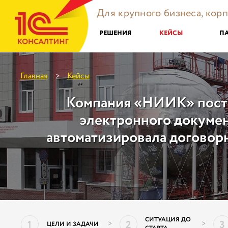
Для крупного бизнеса, кор
РЕШЕНИЯ
КЕЙСЫ
П
Главная
Кейсы
>
Компания «НИИК» пост
электронного докуме
автоматизировала договор
СИТУАЦИЯ ДО
1
2
3
>
>
ЦЕЛИ И ЗАДАЧИ