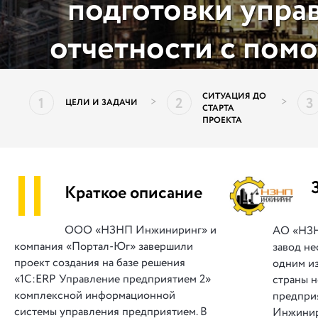
подготовки упра
отчетности с пом
СИТУАЦИЯ ДО
1
2
3
>
>
ЦЕЛИ И ЗАДАЧИ
СТАРТА
ПРОЕКТА
||
Краткое описание
ООО «НЗНП Инжиниринг» и
АО «НЗН
компания «Портал-Юг» завершили
завод н
проект создания на базе решения
одним и
«1С:ERP Управление предприятием 2»
страны 
комплексной информационной
предпри
системы управления предприятием. В
Инжинир