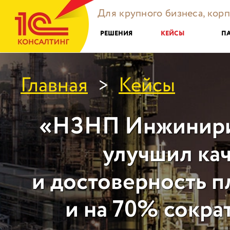
Для крупного бизнеса, кор
РЕШЕНИЯ
КЕЙСЫ
П
Главная
Кейсы
>
«НЗНП Инжинири
улучшил ка
и достоверность 
и на 70% сокра