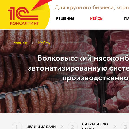
Для крупного бизнеса, кор
РЕШЕНИЯ
КЕЙСЫ
П
Главная
Кейсы
>
Волковысский мясокомб
автоматизированную сист
производственног
СИТУАЦИЯ ДО
1
2
3
>
>
ЦЕЛИ И ЗАДАЧИ