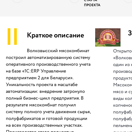
СТАРТА
ПРОЕКТА
||
З
Краткое описание
Волковысский мясокомбинат
Открыто
построил автоматизированную систему
«Волков
оперативного производственного учета
один из
на базе «1С:ERP Управление
произво
предприятием 2 для Беларуси».
продукто
Уникальность проекта в масштабе
Мясоком
автоматизации: внедрение затронуло
мясо и с
полный бизнес-цикл предприятия. В
виды ко
результате мясокомбнат получил
копчено
систему полного учета движения сырья,
полуфаб
полуфабрикатов и готовой продукции
полуфабр
на всех производственных участках.
пельмени