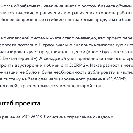
е могла обрабатывать увеличившиеся с ростом бизнеса объемы
вали технические ограничения и ограничения скорости работы
 более современные и гибкие программные продукты на базе
комплексной системы учета стало очевидно, что проект пере
ровести поэтапно. Первоначально внедрить комплексную сис
матизировать учет предприятия в целом (кроме бухгалтерског
:Бухгалтерия 8»). А складской учет временно оставить в стар
строить двусторонний обмен с «1С:ERP 2». Из-за разности мет
онизации не было и была необходимость дублировать, в частн
 в систему на базе специализированного решения «1С:WMS
того кейса рассматривается именно второй этап.
штаб проекта
зе решения «1С:WMS Логистика.Управление складом».