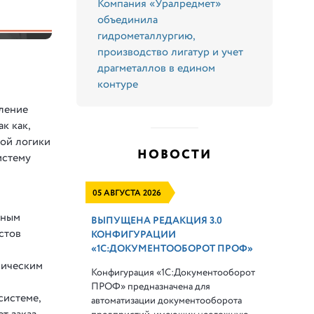
Компания «Уралредмет»
объединила
гидрометаллургию,
производство лигатур и учет
драгметаллов в едином
контуре
вление
к как,
кой логики
НОВОСТИ
истему
05 АВГУСТА 2026
ьным
ВЫПУЩЕНА РЕДАКЦИЯ 3.0
стов
КОНФИГУРАЦИИ
«1С:ДОКУМЕНТООБОРОТ ПРОФ»
мическим
Конфигурация «1С:Документооборот
ПРОФ» предназначена для
системе,
автоматизации документооборота