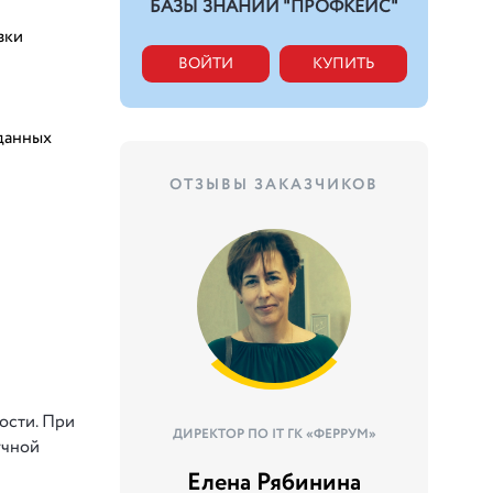
БАЗЫ ЗНАНИЙ "ПРОФКЕЙС"
зки
ВОЙТИ
КУПИТЬ
данных
ОТЗЫВЫ ЗАКАЗЧИКОВ
ости. При
ДИРЕКТОР ПО IT ГК «ФЕРРУМ»
учной
Елена Рябинина