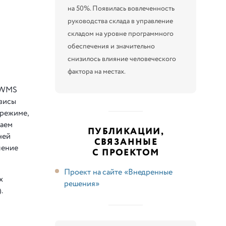
на 50%. Появилась вовлеченность
руководства склада в управление
складом на уровне программного
обеспечения и значительно
снизилось влияние человеческого
фактора на местах.
С:WMS
рвисы
 режиме,
чаем
ПУБЛИКАЦИИ,
ней
СВЯЗАННЫЕ
ление
С ПРОЕКТОМ
Проект на сайте «Внедренные
х
решения»
.