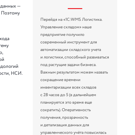
 данных —
. Поэтому
Перейдя на «1С:WMS Логистика.
Управление складом» наше
предприятие получило
хода
современный инструмент для
тему
автоматизации складского учета
о,
и логистики, способный развиваться
ой
под растущие задачи бизнеса.
одологий
Важным результатом можем назвать
ости, НСИ.
сокращение времени
инвентаризации всех складов
с 28 часов до 5 (в дальнейшем
планируется это время еще
сократить). Оперативность
получения, прозрачность
и детализация данных для
управленческого учёта повысилась