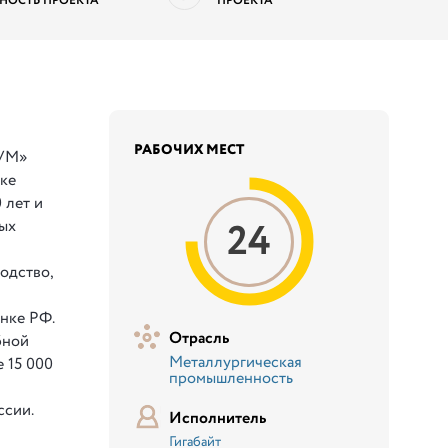
НОСТЬ ПРОЕКТА
ПРОЕКТА
РАБОЧИХ МЕСТ
РУМ»
нке
 лет и
24
ных
одство,
нке РФ.
Отрасль
бной
Металлургическая
 15 000
промышленность
ссии.
Исполнитель
Гигабайт