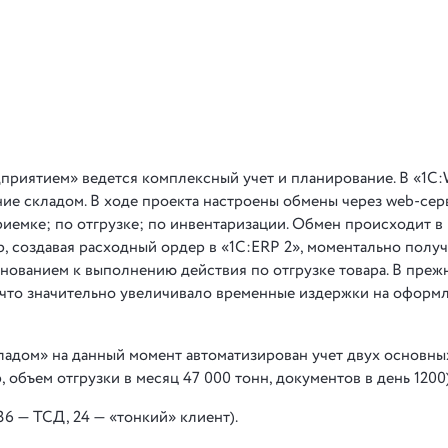
дприятием» ведется комплексный учет и планирование. В «1
ие складом. В ходе проекта настроены обмены через web-се
иемке; по отгрузке; по инвентаризации. Обмен происходит в
 создавая расходный ордер в «1С:ERP 2», моментально полу
нованием к выполнению действия по отгрузке товара. В преж
, что значительно увеличивало временные издержки на оформ
ладом» на данный момент автоматизирован учет двух основны
объем отгрузки в месяц 47 000 тонн, документов в день 1200)
6 — ТСД, 24 — «тонкий» клиент).