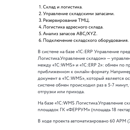
Склад и логистика.
Управление складскими запасами.
Резервирование ТМЦ.
Логистика адресного склада.
Анализ запасов ABC/XYZ.
Подключение складского оборудования.
В системе на базе «1С:ERP Управление пре
Логистика.Управление складом» — управлен
между «1С:WMS» и «1С:ERP 2»: обмен по пр
приближенном к онлайн-формату. Например,
документ в «1С:WMS», который является ос
системе обмен происходил раз в 5-7 минут
отгрузки или прихода.
На базе «1С:WMS Логистика.Управление ск
площадок ГК «ФЕРРУМ» (площадь 18 гектар, 
В ходе проекта автоматизировано 60 АРМ (3