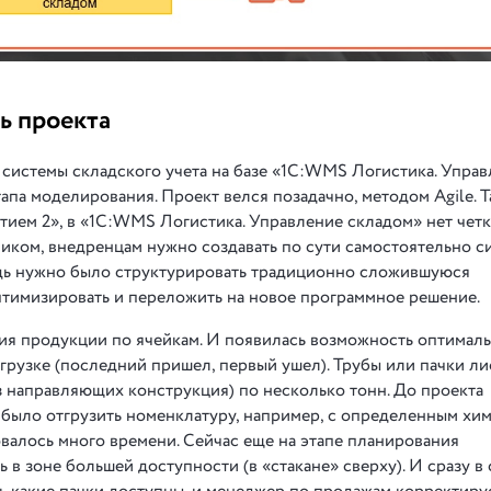
ь проекта
системы складского учета на базе «1С:WMS Логистика. Упра
па моделирования. Проект велся позадачно, методом Agile. Та
тием 2», в «1С:WMS Логистика. Управление складом» нет чет
иком, внедренцам нужно создавать по сути самостоятельно с
редь нужно было структурировать традиционно сложившуюся
птимизировать и переложить на новое программное решение.
ния продукции по ячейкам. И появилась возможность оптимал
грузке (последний пришел, первый ушел). Трубы или пачки ли
из направляющих конструкция) по несколько тонн. До проекта
о было отгрузить номенклатуру, например, с определенным хи
бовалось много времени. Сейчас еще на этапе планирования
 в зоне большей доступности (в «стакане» сверху). И сразу в 