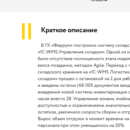
ПРОЕКТА
||
Краткое описание
В ГК «Феррум» построили систему складск
«1С:WMS.Управление складом». Одной из о
было отсутствие полноценного этапа моде
велся позадачно, методом Agile. Переход с
складского хранения на «1С:WMS Логистик
складом» прошел с остановкой на 2 дня ра
и введены остатки (48 000 документов ввод
внедрения новой системы инвентаризация с
часов вместо 28. Управление зонами, ячейк
доступностью и ограничениями значительн
остатков, увеличило скорость сборки и отг
Вырос объем отгрузок в момент времени на
персонала при этом уменьшилось на 20%.