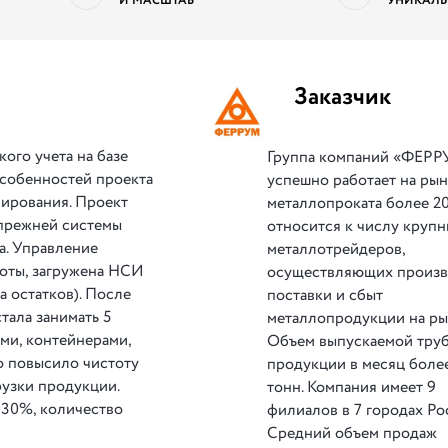
И МАСШТАБ
УНИКАЛЬ
Заказчик
ого учета на базе
Группа компаний «ФЕР
собенностей проекта
успешно работает на ры
лирования. Проект
металлопроката более 20
 прежней системы
относится к числу круп
а. Управление
металлотрейдеров,
боты, загружена НСИ
осуществляющих произв
а остатков). После
поставки и сбыт
тала занимать 5
металлопродукции на ры
ами, контейнерами,
Объем выпускаемой тру
о повысило чистоту
продукции в месяц более
рузки продукции.
тонн. Компания имеет 9
 30%, количество
филиалов в 7 городах Ро
Средний объем продаж