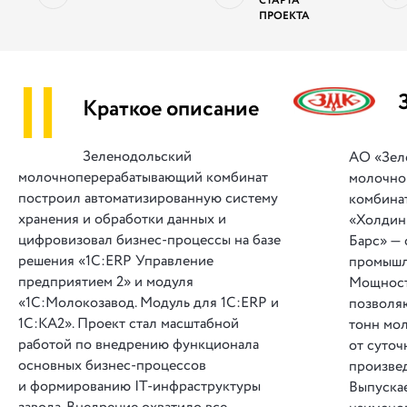
СТАРТА
ПРОЕКТА
||
Краткое описание
Зеленодольский
АО «Зел
молочноперерабатывающий комбинат
молочно
построил автоматизированную систему
комбинат
хранения и обработки данных и
«Холдин
цифровизовал бизнес-процессы на базе
Барс» —
решения «1С:ERP Управление
промышл
предприятием 2» и модуля
Мощност
«1С:Молокозавод. Модуль для 1С:ERP и
позволяю
1С:КА2». Проект стал масштабной
тонн мол
работой по внедрению функционала
от суточ
основных бизнес-процессов
произвед
и формированию IT-инфраструктуры
Выпуска