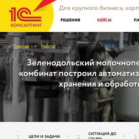
Для крупного бизнеса, кор
РЕШЕНИЯ
КЕЙСЫ
П
Главная
Кейсы
>
Зеленодольский молочноп
комбинат построил автомати
хранения и обработ
СИТУАЦИЯ ДО
1
2
3
>
>
ЦЕЛИ И ЗАДАЧИ