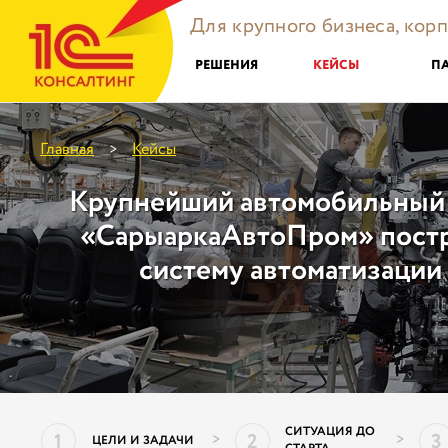
Для крупного бизнеса, кор
РЕШЕНИЯ
КЕЙСЫ
П
Главная
Кейсы
>
Крупнейший автомобильный 
«СарыаркаАвтоПром» пост
систему автоматизации
СИТУАЦИЯ ДО
1
2
3
>
>
ЦЕЛИ И ЗАДАЧИ