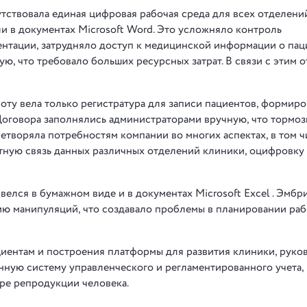
тствовала единая цифровая рабочая среда для всех отделений
и в документах Microsoft Word. Это усложняло контроль
нтации, затрудняло доступ к медицинской информации о паци
, что требовало больших ресурсных затрат. В связи с этим о
оту вела только регистратура для записи пациентов, формир
Договора заполнялись администраторами вручную, что тормо
етворяла потребностям компании во многих аспектах, в том 
тную связь данных различных отделений клиники, оцифровку
елся в бумажном виде и в документах Microsoft Excel . Эмбр
ию манипуляций, что создавало проблемы в планировании раб
циентам и построения платформы для развития клиники, руко
ную систему управленческого и регламентированного учета,
ре репродукции человека.