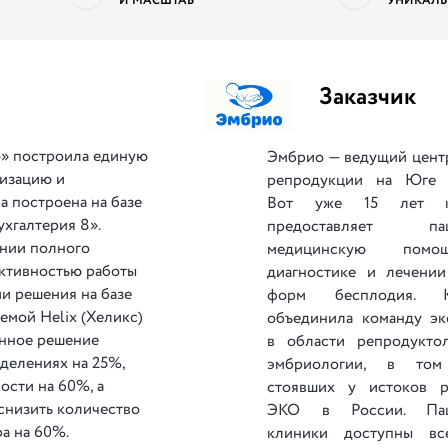
И МАСШТАБ
УНИКАЛЬ
Заказчик
» построила единую
Эмбрио — ведущий цент
тизацию и
репродукции на Юге 
а построена на базе
Вот уже 15 лет к
хгалтерия 8».
предоставляет пац
ении полного
медицинскую пом
ктивностью работы
диагностике и лечени
ии решения на базе
форм бесплодия. К
мой Helix (Хеликс)
объединила команду эк
ренное решение
в области репродукто
зделениях на 25%,
эмбриологии, в том
ости на 60%, а
стоявших у истоков р
 снизить количество
ЭКО в России. Пац
а на 60%.
клиники доступны вс