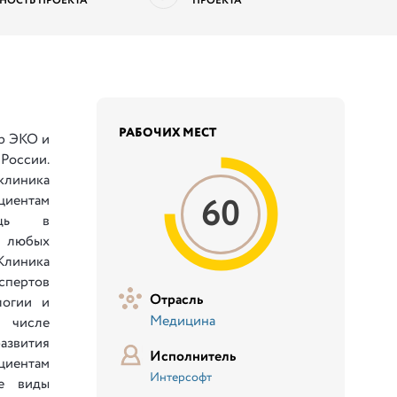
НОСТЬ ПРОЕКТА
ПРОЕКТА
РАБОЧИХ МЕСТ
р ЭКО и
России.
линика
60
иентам
ощь в
и любых
линика
спертов
Отрасль
логии и
Медицина
 числе
азвития
Исполнитель
иентам
Интерсофт
е виды