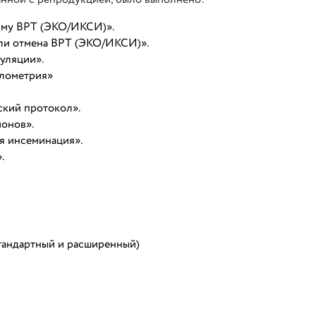
мму ВРТ (ЭКО/ИКСИ)».
ли отмена ВРТ (ЭКО/ИКСИ)».
уляции».
лометрия»
ский протокол».
онов».
я инсеминация».
.
тандартный и расширенный)