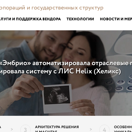
орпораций и государственных структур
СЛУГИ И ПОДДЕРЖКА ВЕНДОРА
ТЕХНОЛОГИИ
НОВОСТИ И МЕ
«Эмбрио» автоматизировала отраслевые 
рировала систему с ЛИС Helix (Хеликс)
ПОДР
А
АРХИТЕКТУРА РЕШЕНИЯ
ОСОБЕНН
3
4
>
>