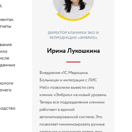
.
ентах.
тчеты
ДИРЕКТОР КЛИНИКИ ЭКО И
РЕПРОДУКЦИИ «ЭМБРИО»
ования
Ирина Лукошкина
зило
числе
 данных
Внедрение «1С:Медицина.
Больница» и интеграция с ЛИС
иологи
Helix позволили вывести сеть
очего
клиник «Эмбрио» на новый уровень.
Теперь все подразделения клиники
водство
работают в единой
автоматизированной системе. Это
позволяет минимизировать ручные
операции и экономить время, при