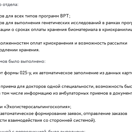
о отдела:
в для всех типов программ ВРТ;
в для выполнения генетических исследований в рамках прог
ации о сроках оплаты хранения биоматериала в криохранили
долженностям оплат криохранения и возможность рассылки
родлении хранения.
емов было выполнено:
 формы 025-у, их автоматическое заполнение из данных карт
приема для докторов одной специальности, возможность бы
в том числе информацию из амбулаторных приемов в докумен
и «Эхогистеросальпингоскопия»;
автоматическое формирование заявок, отправление заказов
сти взаимодействия со сторонней системой).
занной с репродукцией, было выполнено: