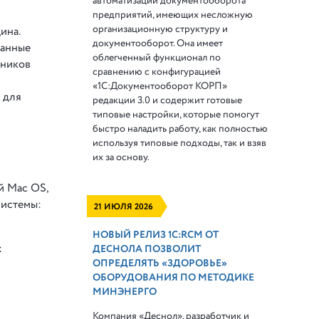
автоматизации документооборота
предприятий, имеющих несложную
организационную структуру и
ина.
документооборот. Она имеет
ванные
облегченный функционал по
чников
сравнению с конфигурацией
«1С:Документооборот КОРП»
 для
редакции 3.0 и содержит готовые
типовые настройки, которые помогут
быстро наладить работу, как полностью
используя типовые подходы, так и взяв
их за основу.
й Mac OS,
системы:
21 ИЮЛЯ 2026
НОВЫЙ РЕЛИЗ 1С:RCM ОТ
х
ДЕСНОЛА ПОЗВОЛИТ
ОПРЕДЕЛЯТЬ «ЗДОРОВЬЕ»
ОБОРУДОВАНИЯ ПО МЕТОДИКЕ
МИНЭНЕРГО
Компания «Деснол», разработчик и