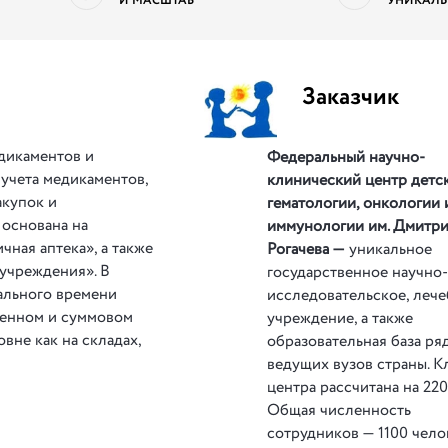
И МАСШТАБ
УНИКАЛЬ
Заказчик
дикаментов и
Федеральный научно-
 учета медикаментов,
клинический центр детс
акупок и
гематологии, онкологии 
основана на
иммунологии им. Дмитр
ная аптека», а также
Рогачева —
уникальное
 учреждения». В
государственное научно
ального времени
исследовательское, леч
венном и суммовом
учреждение, а также
вне как на складах,
образовательная база ря
ведущих вузов страны. К
центра рассчитана на 220
Общая численность
сотрудников — 1100 чело