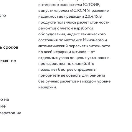
интегратор экосистемы 1С:ТОИР,
выпустила релиз «1С:RCM Управление
ого
надежностью» редакции 2.0.4.15. В
продукте появились расчет стоимости
ремонтов с учетом наработки
оборудования, индекс технического
состояния по методике Минэнерго и
автоматический пересчет критичности
ь сроков
по всей иерархии активов — от
отдельных узлов до целых установок и
зах: по
производственных линий. Это
позволяет быстрее определять
приоритетные объекты для ремонта
без ручных расчетов на каждом уровне
иерархии.
о на
име
паратов на