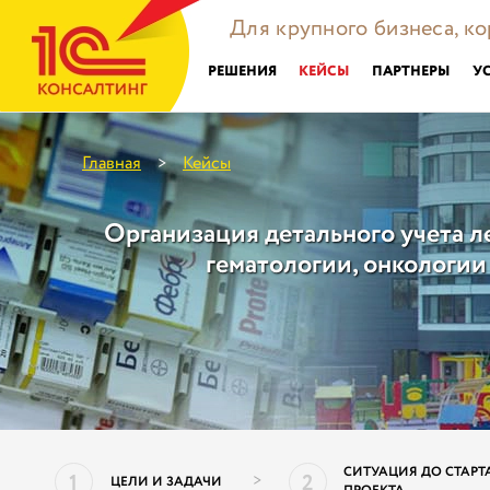
Для крупного бизнеса, к
РЕШЕНИЯ
КЕЙСЫ
ПАРТНЕРЫ
У
Главная
Кейсы
>
Организация детального учета 
гематологии, онкологи
СИТУАЦИЯ ДО СТАРТ
1
2
>
ЦЕЛИ И ЗАДАЧИ