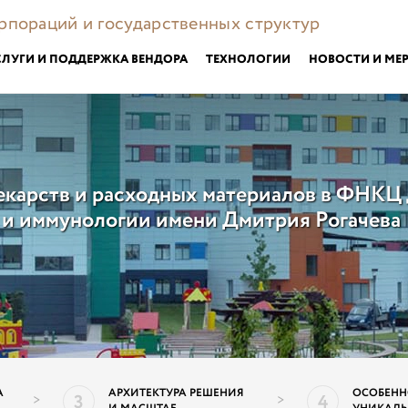
орпораций и государственных структур
СЛУГИ И ПОДДЕРЖКА ВЕНДОРА
ТЕХНОЛОГИИ
НОВОСТИ И МЕ
лекарств и расходных материалов в ФНКЦ
и и иммунологии имени Дмитрия Рогачева
ПОДР
А
АРХИТЕКТУРА РЕШЕНИЯ
ОСОБЕНН
3
4
>
>