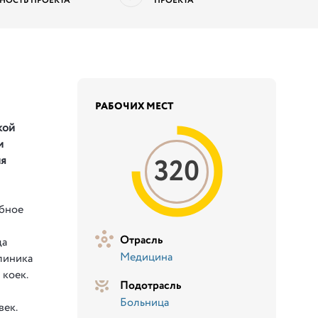
НОСТЬ ПРОЕКТА
ПРОЕКТА
РАБОЧИХ МЕСТ
кой
и
320
ия
-
ебное
Отрасль
да
Медицина
линика
 коек.
Подотрасль
Больница
век.