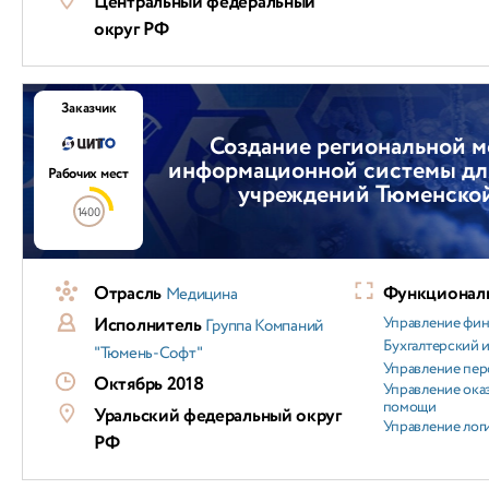
Центральный федеральный
округ РФ
Заказчик
Создание региональной 
информационной системы дл
Рабочих мест
учреждений Тюменской
1400
Отрасль
Функциональ
Медицина
Исполнитель
Управление фи
Группа Компаний
Бухгалтерский и
"Тюмень-Софт"
Управление пер
Октябрь 2018
Управление ока
помощи
Уральский федеральный округ
Управление лог
РФ