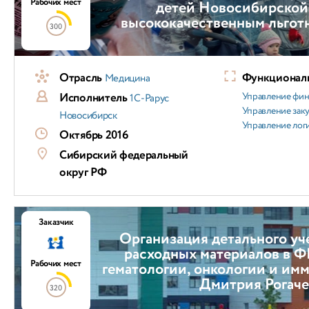
Рабочих мест
детей Новосибирской
высококачественным льгот
300
Отрасль
Функциональ
Медицина
Исполнитель
Управление фи
1С-Рарус
Управление зак
Новосибирск
Управление лог
Октябрь 2016
Сибирский федеральный
округ РФ
Заказчик
Организация детального уче
расходных материалов в 
Рабочих мест
гематологии, онкологии и им
Дмитрия Рогаче
320