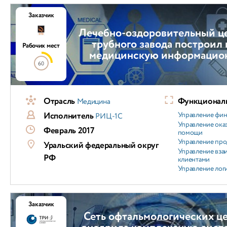
Заказчик
Лечебно-оздоровительный це
трубного завода построил
Рабочих мест
медицинскую информацио
60
Отрасль
Функциональ
Медицина
Исполнитель
Управление фи
РИЦ-1С
Управление ока
Февраль 2017
помощи
Управление пр
Уральский федеральный округ
Управление вз
РФ
клиентами
Управление лог
Заказчик
Сеть офтальмологических ц