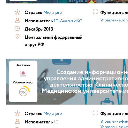
Отрасль
Функциональ
Медицина
Исполнитель
Управление лог
1С-АналитИКС
Декабрь 2013
Центральный федеральный
округ РФ
Заказчик
Cоздание информационн
управления административно
Рабочих мест
деятельностью Клиническо
Медицинском университете им
1300
Отрасль
Функциональ
Медицина
Исполнитель
Управление фи
1С
Управление ока