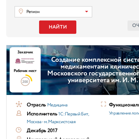
Регион
О
НАЙТИ
Заказчик
Создание комплексной сист
медикаментами клиничес
Рабочих мест
Московского государственно
университета им. И. М.
200
Отрасль
Функциональ
Медицина
Исполнитель
Управление лог
1С:Первый Бит,
Москва - м. Марксистская
Декабрь 2017