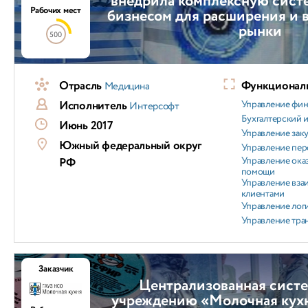
внедрила комплексную сист
Рабочих мест
бизнесом для расширения и 
рынки
500
Отрасль
Функциональ
Медицина
Исполнитель
Управление фи
Интерсофт
Бухгалтерский и
Июнь 2017
Управление зак
Южный федеральный округ
Управление пер
Управление ока
РФ
помощи
Управление вз
клиентами
Управление лог
Управление тра
Заказчик
Централизованная систе
учреждению «Молочная кухн