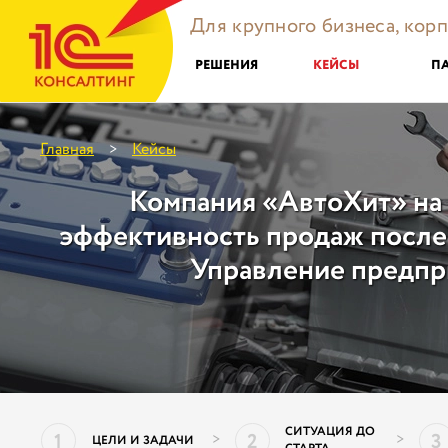
Для крупного бизнеса, кор
РЕШЕНИЯ
КЕЙСЫ
П
Главная
Кейсы
>
Компания «АвтоХит» на
эффективность продаж после
Управление предпр
СИТУАЦИЯ ДО
1
2
3
>
>
ЦЕЛИ И ЗАДАЧИ