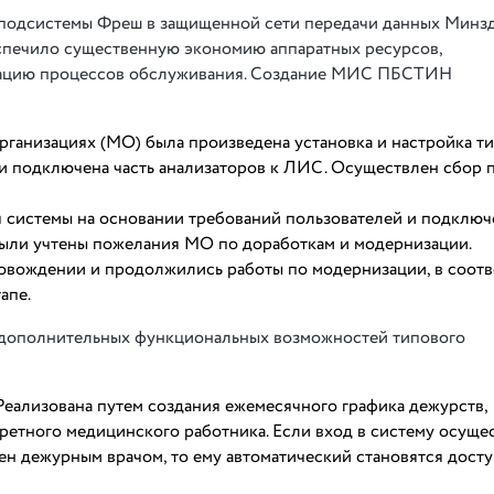
одсистемы Фреш в защищенной сети передачи данных Минз
спечило существенную экономию аппаратных ресурсов,
зацию процессов обслуживания. Создание МИС ПБСТИН
организациях (МО) была произведена установка и настройка т
и подключена часть анализаторов к ЛИС. Осуществлен сбор
я системы на основании требований пользователей и подклю
были учтены пожелания МО по доработкам и модернизации.
ровождении и продолжились работы по модернизации, в соотв
апе.
 дополнительных функциональных возможностей типового
еализована путем создания ежемесячного графика дежурств,
ретного медицинского работника. Если вход в систему осуще
чен дежурным врачом, то ему автоматический становятся дост