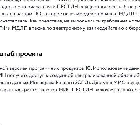
сходного материала в пяти ПБСТИН осуществлялось на базе р
льных на разном ПО, которое не взаимодействовало с МДЛП. 
сутствовали. Как следствие, не выполнялись требования нор
З РФ и МДЛП а также по электронному взаимодействию с бю
штаб проекта
ной версией программных продуктов 1С. Использование дан
Н получить доступ к созданной централизованной облачно
дачи данных Минздрава России (ЗСПД). Доступ к МИС осуще
ппаратных крипто-шлюзов. МИС ПБСТИН включает в свой сос
.