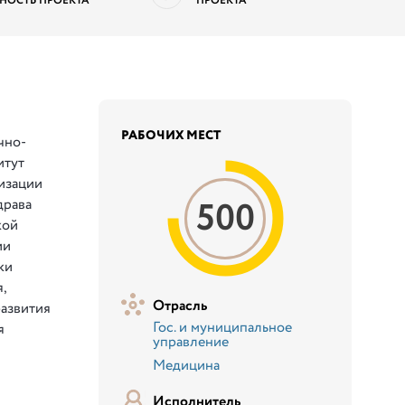
НОСТЬ ПРОЕКТА
ПРОЕКТА
РАБОЧИХ МЕСТ
чно-
итут
изации
500
драва
кой
ии
ки
,
Отрасль
азвития
Гос. и муниципальное
я
управление
Медицина
Исполнитель