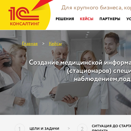
Для крупного бизнеса, к
РЕШЕНИЯ
КЕЙСЫ
ПАРТНЕРЫ
У
Главная
Кейсы
>
Создание медицинской информа
(стационаров) спец
наблюдением,под
СИТУАЦИЯ ДО СТАРТ
1
2
>
ЦЕЛИ И ЗАДАЧИ