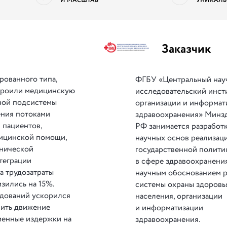
И МАСШТАБ
УНИКАЛЬ
Заказчик
рованного типа,
ФГБУ «Центральный нау
троили медицинскую
исследовательский инст
ной подсистемы
организации и информат
ения потоками
здравоохранения» Минз
 пациентов,
РФ занимается разработ
дицинской помощи,
научных основ реализац
инической
государственной полити
теграции
в сфере здравоохранения
а трудозатраты
научным обоснованием р
зились на 15%.
системы охраны здоровь
едований ускорился
населения, организации
чить движение
и информатизации
менные издержки на
здравоохранения.