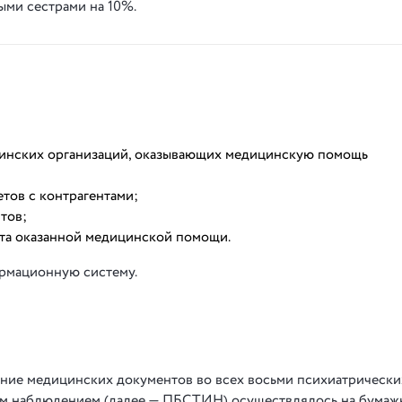
ыми сестрами на 10%.
цинских организаций, оказывающих медицинскую помощь
етов с контрагентами;
тов;
та оказанной медицинской помощи.
рмационную систему.
ение медицинских документов во всех восьми психиатрически
ым наблюдением (далее — ПБСТИН) осуществлялось на бумаж