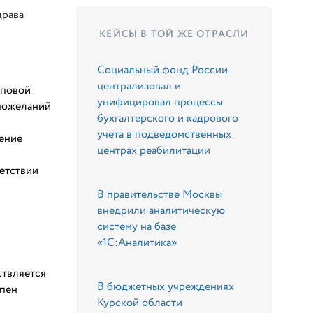
драва
КЕЙСЫ В ТОЙ ЖЕ ОТРАСЛИ
Социальный фонд России
централизовал и
иповой
унифицировал процессы
 пожеланий
бухгалтерского и кадрового
учета в подведомственных
чение
центрах реабилитации
етствии
В правительстве Москвы
внедрили аналитическую
систему на базе
«1С:Аналитика»
ствляется
В бюджетных учреждениях
упен
Курской области