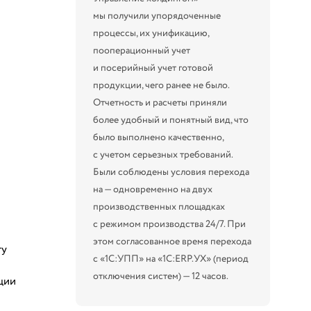
мы получили упорядоченные
процессы, их унификацию,
пооперационный учет
и посерийный учет готовой
продукции, чего ранее не было.
Отчетность и расчеты приняли
более удобный и понятный вид, что
было выполнено качественно,
с учетом серьезных требований.
Были соблюдены условия перехода
на — одновременно на двух
производственных площадках
с режимом производства 24/7. При
этом согласованное время перехода
ту
с «1С:УПП» на «1С:ERP.УХ» (период
отключения систем) — 12 часов.
ции