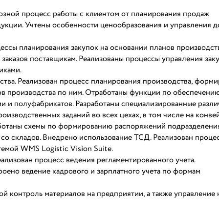
озной процесс работы с клиентом от планирования продаж
дукции. Учтены особенности ценообразования и управления 
цессы планирования закупок на основании планов производст
я заказов поставщикам. Реализованы процессы управления зак
иками.
ства. Реализован процесс планирования производства, форм
пов производства по ним. Отработаны функции по обеспечени
ии и полуфабрикатов. Разработаны специализированные разл
изводственных заданий во всех цехах, в том числе на конвей
аботаны схемы по формированию распоряжений подразделени
 со складов. Внедрено использование ТСД. Реализован проце
мой WMS Logistic Vision Suite.
еализован процесс ведения регламентированного учета.
роено ведение кадрового и зарплатного учета по формам
ой контроль материалов на предприятии, а также управление 