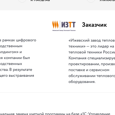
И МАСШТАБ
УНИКАЛЬ
Заказчик
в рамках цифрового
«Ижевский завод тепло
водственным
техники» — это лидер на
олдингом» и
тепловой техники России
ля компании был
Компания специализируе
водственных
проектировании, произв
ва. В результате
поставке и сервисном
щего выстраивания
обслуживании тепловог
оборудования.
нальная замена учетной программы на базе «1С:Управление