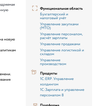
едряемая
Функциональная область
онную
Бухгалтерский и
налоговый учёт
Управление закупками
(МТО)
Управление персоналом,
расчёт зарплаты
на новую
Управление продажами
налитикам
Управление логистикой и
складом
Управление
производством
Продукты
емени.
1С:ERP. Управление
ования
холдингом
1С:Зарплата и управление
персоналом 8
Платформа