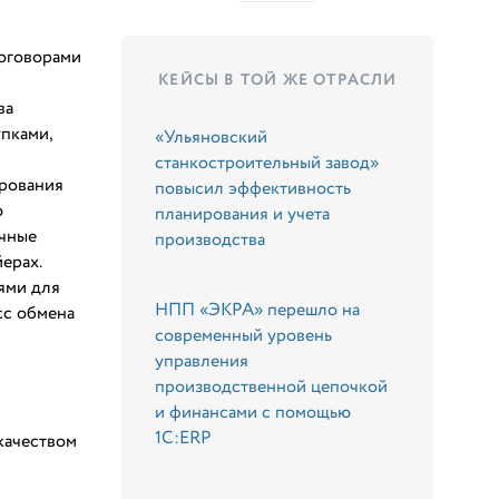
договорами
КЕЙСЫ В ТОЙ ЖЕ ОТРАСЛИ
ва
упками,
«Ульяновский
станкостроительный завод»
ирования
повысил эффективность
ю
планирования и учета
ичные
производства
ерах.
ями для
НПП «ЭКРА» перешло на
сс обмена
современный уровень
управления
производственной цепочкой
и финансами с помощью
1С:ERP
качеством