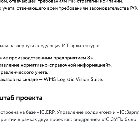
ом, отвечающей требованиям HR-стратегии компании.
учета, отвечающего всем требованиям законодательства РФ.
была развернута следующая ИТ-архитектура:
ение производственным предприятием 8».
авление нормативно-справочной информацией».
равленческого учета.
казов на складе — WMS Logistic Vision Suite.
штаб проекта
троена на базе «1С.ERP. Управление холдингом» и «1С:Зарпл
риятии в рамках двух проектов: внедрениеи «1С:ЗУП» было