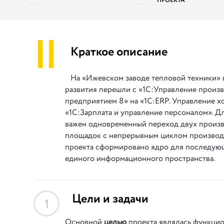
ПРОЕКТА
||
Краткое описание
На «Ижевском заводе тепловой техники» 
развития перешли с «1С:Управление произ
предприятием 8» на «1С:ERP. Управление х
«1С:Зарплата и управление персоналом». Д
важен одновременный переход двух произ
площадок с непрерывным циклом производст
проекта сформировано ядро для последую
единого информационного пространства.
Цели и задачи
1
Основной
целью
проекта являлась функцио