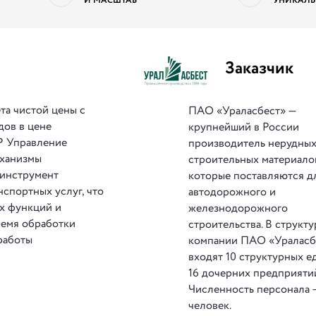
И МАСШТАБ
УНИКАЛЬ
Заказчик
та чистой цены с
ПАО «Ураласбест» —
дов в цене
крупнейший в России
P Управление
производитель нерудны
еханизмы
строительных материало
 инструмент
которые поставляются д
спортных услуг, что
автодорожного и
х функций и
железнодорожного
ремя обработки
строительства. В структу
работы
компании ПАО «Ураласб
входят 10 структурных е
16 дочерних предприяти
Численность персонала 
человек.