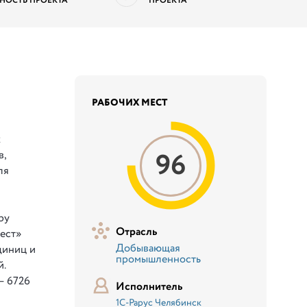
НОСТЬ ПРОЕКТА
ПРОЕКТА
РАБОЧИХ МЕСТ
х
96
в,
ля
ру
Отрасль
ест»
Добывающая
диниц и
промышленность
й.
— 6726
Исполнитель
1С-Рарус Челябинск