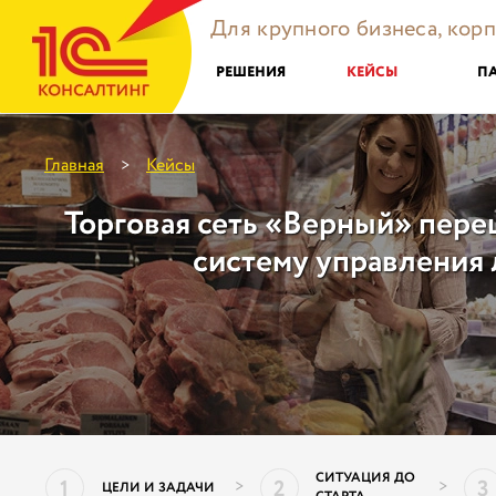
Для крупного бизнеса, кор
РЕШЕНИЯ
КЕЙСЫ
П
Главная
Кейсы
>
Торговая сеть «Верный» пере
систему управления 
СИТУАЦИЯ ДО
1
2
3
>
>
ЦЕЛИ И ЗАДАЧИ