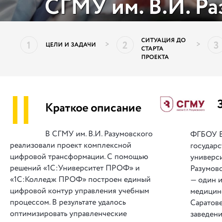
СГМУ им. В.И. Р
СИТУАЦИЯ ДО
1
2
3
>
>
ЦЕЛИ И ЗАДАЧИ
СТАРТА
ПРОЕКТА
||
Краткое описание
В СГМУ им. В.И. Разумовского
ФГБОУ В
реализовали проект комплексной
государ
цифровой трансформации. С помощью
универси
решений «1С:Университет ПРОФ» и
Разумов
«1С:Колледж ПРОФ» построен единый
— один 
цифровой контур управления учебным
медицинс
процессом. В результате удалось
Саратов
оптимизировать управленческие
заведени