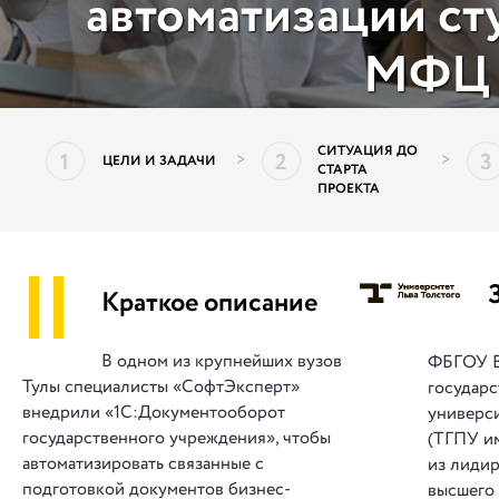
автоматизации ст
МФЦ
СИТУАЦИЯ ДО
1
2
3
>
>
ЦЕЛИ И ЗАДАЧИ
СТАРТА
ПРОЕКТА
||
Краткое описание
В одном из крупнейших вузов
ФБГОУ В
Тулы специалисты «СофтЭксперт»
государ
внедрили «1С:Документооборот
универси
государственного учреждения», чтобы
(ТГПУ им
автоматизировать связанные с
из лиди
подготовкой документов бизнес-
высшего 