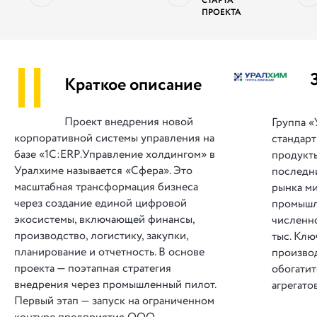
СТАРТА
ПРОЕКТА
||
Краткое описание
Проект внедрения новой
Группа «
корпоративной системы управления на
стандар
базе «1С:ERP.Управление холдингом» в
продукты
Уралхиме называется «Сфера». Это
последн
масштабная трансформация бизнеса
рынка м
через создание единой цифровой
промышл
экосистемы, включающей финансы,
численно
производство, логистику, закупки,
тыс. Клю
планирование и отчетность. В основе
производ
проекта — поэтапная стратегия
обогатит
внедрения через промышленный пилот.
агрегато
Первый этап — запуск на ограниченном