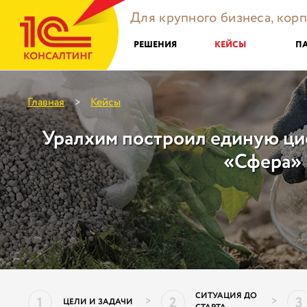
Для крупного бизнеса, кор
РЕШЕНИЯ
КЕЙСЫ
П
Главная
Кейсы
>
Уралхим построил единую ц
«Сфера»
СИТУАЦИЯ ДО
1
2
3
>
>
ЦЕЛИ И ЗАДАЧИ