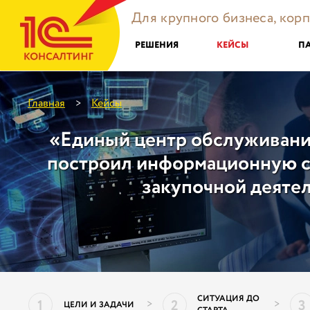
Для крупного бизнеса, кор
РЕШЕНИЯ
КЕЙСЫ
П
Главная
Кейсы
>
«Единый центр обслуживан
построил информационную с
закупочной деяте
СИТУАЦИЯ ДО
1
2
3
>
>
ЦЕЛИ И ЗАДАЧИ