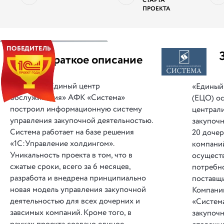
СТАРТА
ПРОЕКТА
||
Краткое описание
«Единый центр
«Единый
обслуживания» АФК «Система»
(ЕЦО) о
построил информационную систему
централ
управления закупочной деятельностью.
закупоч
Система работает на базе решения
20 доче
«1С:Управление холдингом».
компани
Уникальность проекта в том, что в
осущест
сжатые сроки, всего за 6 месяцев,
потребн
разработа и внедрена принципиально
поставщи
новая модель управления закупочной
Компани
деятельностью для всех дочерних и
«Система
завсимых компаний. Кроме того, в
закупоч