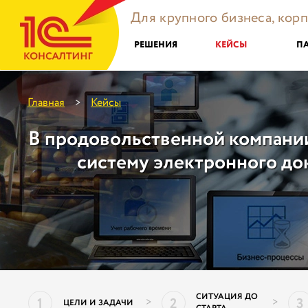
Для крупного бизнеса, кор
РЕШЕНИЯ
КЕЙСЫ
П
Главная
Кейсы
>
В продовольственной компани
систему электронного д
СИТУАЦИЯ ДО
1
2
3
>
>
ЦЕЛИ И ЗАДАЧИ