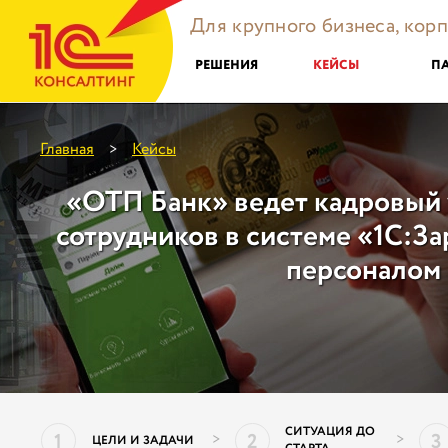
Для крупного бизнеса, кор
РЕШЕНИЯ
КЕЙСЫ
П
Главная
Кейсы
>
«ОТП Банк» ведет кадровый у
сотрудников в системе «1С:За
персоналом
СИТУАЦИЯ ДО
1
2
3
>
>
ЦЕЛИ И ЗАДАЧИ