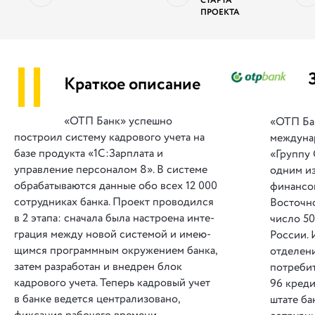
СТАРТА
ПРОЕКТА
||
Краткое описание
«ОТП Банк» ус­пеш­но
«ОТП Бан
построил сис­те­му кад­ро­во­го уче­та на
междуна
ба­зе про­дук­та «1С:Зарплата и
«Группу
управление персоналом 8». В сис­те­ме
одним и
об­ра­ба­ты­ва­ются дан­ные обо всех 12 000
финансо
сот­руд­ни­ках банка. Про­ект про­во­дил­ся
Восточно
в 2 эта­па: сна­ча­ла бы­ла на­стро­ена ин­те­
число 5
гра­ция меж­ду но­вой сис­те­мой и име­ю­
России. 
щимся програм­мным окру­же­ни­ем бан­ка,
отделени
за­тем ра­зра­бо­тан и вне­дрен блок
потреби
кадрового учета. Теперь кадровый учет
96 креди
в банке ведется централизовано,
штате ба