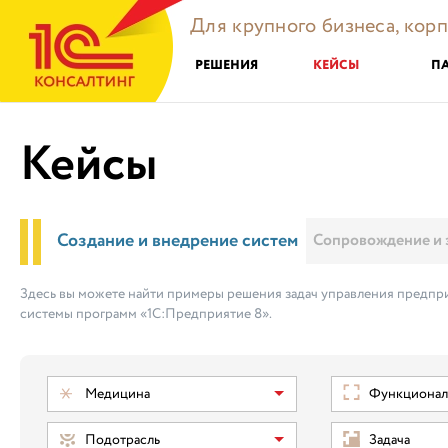
Для крупного бизнеса, кор
РЕШЕНИЯ
КЕЙСЫ
П
Кейсы
Создание и внедрение систем
Сопровождение и 
Здесь вы можете найти примеры решения задач управления предпри
системы программ «1С:Предприятие 8».
Медицина
Функциональ
Подотрасль
Задача