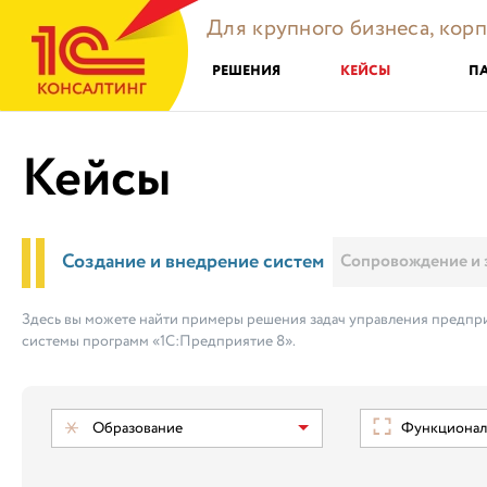
Для крупного бизнеса, кор
РЕШЕНИЯ
КЕЙСЫ
П
Кейсы
Создание и внедрение систем
Сопровождение и 
Здесь вы можете найти примеры решения задач управления предпри
системы программ «1С:Предприятие 8».
Образование
Функциональ