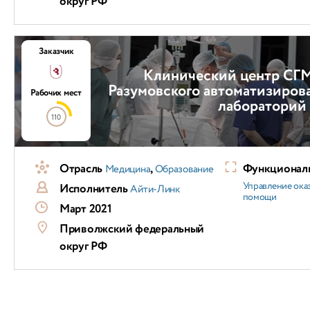
округ РФ
Заказчик
Клинический центр СГМ
Разумовского автоматизиров
Рабочих мест
лабораторий
110
Отрасль
,
Функциональ
Медицина
Образование
Управление ока
Исполнитель
Айти-Линк
помощи
Март 2021
Приволжский федеральный
округ РФ