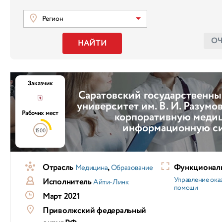
Регион
О
НАЙТИ
Заказчик
Саратовский государственн
университет им. В. И. Разумо
Рабочих мест
корпоративную меди
информационную с
1500
Отрасль
,
Функциональ
Медицина
Образование
Управление ока
Исполнитель
Айти-Линк
помощи
Март 2021
Приволжский федеральный