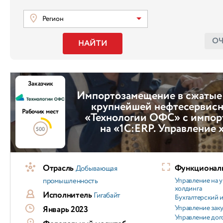
Регион
О
НАЙТИ
Заказчик
Импортозамещение в сжатые 
крупнейшей нефтесервисн
Рабочих мест
«Технологии ОФС» с импор
на «1С:ERP. Управление
500
Отрасль
Функциональ
Добывающая
промышленность
Управление на 
холдинга
Исполнитель
Гигабайт
Бухгалтерский и
Управление зак
Январь 2023
Управление дог