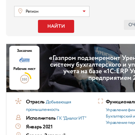
Регион
О
НАЙТИ
Заказчик
«Газпром подземремонт Уре
систему бухгалтерского и у
Рабочих мест
учета на базе «1С:ERP 
предприятием 
350
Отрасль
Функциональ
Добывающая
промышленность
Управление фи
Бухгалтерский и
Исполнитель
ГК "Диалог ИТ"
Управление пер
Январь 2021